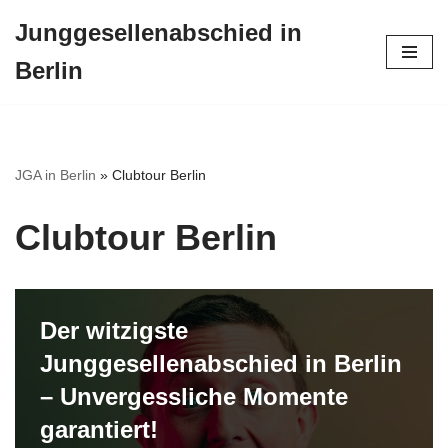
Junggesellenabschied in
Zum
Berlin
Inhalt
springen
JGA in Berlin
»
Clubtour Berlin
Clubtour Berlin
Der witzigste
Junggesellenabschied in Berlin
– Unvergessliche Momente
garantiert!