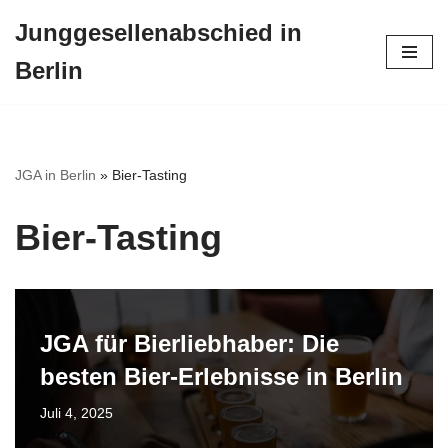
Junggesellenabschied in
Zum
Berlin
Inhalt
springen
JGA in Berlin
»
Bier-Tasting
Bier-Tasting
JGA für Bierliebhaber: Die
besten Bier-Erlebnisse in Berlin
Juli 4, 2025